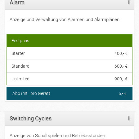
Alarm
i
Anzeige und Verwaltung von Alarmen und Alarmplänen
Festpreis
Starter
400,- €
Standard
600,- €
Unlimited
900,- €
Abo (mtl. pro Gerät)
5,- €
Switching Cycles
i
Anzeige von Schaltspielen und Betriebsstunden