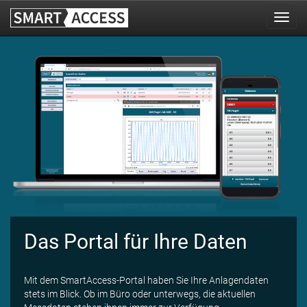
Das Portal für Ihre Daten
Mit dem SmartAccess-Portal haben Sie Ihre Anlagendaten
stets im Blick. Ob im Büro oder unterwegs, die aktuellen