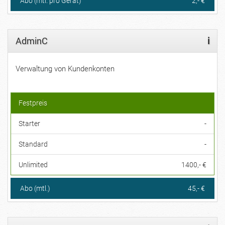
Abo (mtl. pro Gerät)
2,- €
AdminC
i
Verwaltung von Kundenkonten
Festpreis
Starter
-
Standard
-
Unlimited
1400,- €
Abo (mtl.)
45,- €