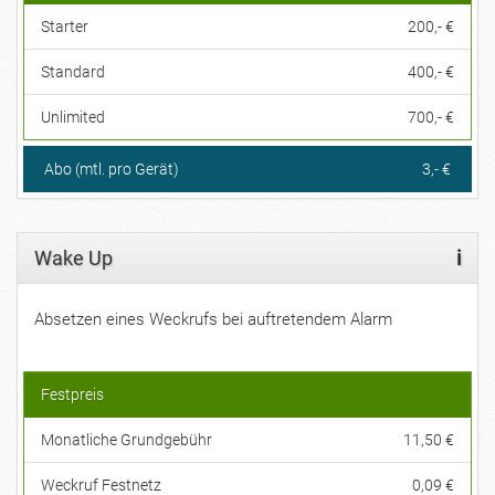
Starter
200,- €
Standard
400,- €
Unlimited
700,- €
Abo (mtl. pro Gerät)
3,- €
Wake Up
i
Absetzen eines Weckrufs bei auftretendem Alarm
Festpreis
Monatliche Grundgebühr
11,50 €
Weckruf Festnetz
0,09 €