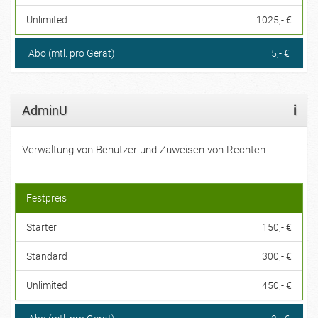
Unlimited
1025,- €
Abo (mtl. pro Gerät)
5,- €
AdminU
i
Verwaltung von Benutzer und Zuweisen von Rechten
Festpreis
Starter
150,- €
Standard
300,- €
Unlimited
450,- €