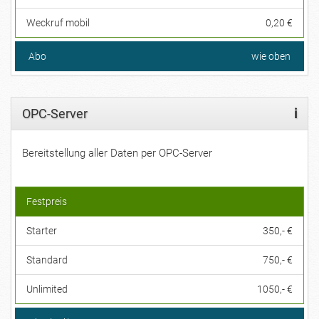
Weckruf mobil
0,20 €
Abo
wie oben
OPC-Server
i
Bereitstellung aller Daten per OPC-Server
Festpreis
Starter
350,- €
Standard
750,- €
Unlimited
1050,- €