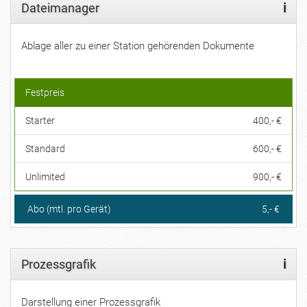
Dateimanager
i
Ablage aller zu einer Station gehörenden Dokumente
Festpreis
Starter
400,- €
Standard
600,- €
Unlimited
900,- €
Abo (mtl. pro Gerät)
5,- €
Prozessgrafik
i
Darstellung einer Prozessgrafik