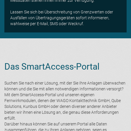
Messdaten stehen ihnen immer zur Verfügung.
Lassen Sie sich bei Überschreitung von Grenzwerten oder
Ausfällen von Übertragungsgeräten sofort informieren,
wahlweise per E-Mail, SMS oder Weckruf.
Das SmartAccess-Portal
Suchen Sie nach einer Lösung, mit der Sie Ihre Anlagen überwachen
können und die Sie mit allen notwendigen Informationen versorgt?
Mit dem SmartAccess-Portal und unseren eigenen
Fernwirkmodulen, denen der WAGO Kontakttechnik GmbH, Qube
Solutions, Kunbus GmbH oder denen diverser anderer Anbieter
bieten wir ihnen eine Lösung an, die genau diese Anforderungen
erfüllt.
Darüber hinaus können Sie auf unserem Portal alle Daten
zusammenführen, die zu Ihren Anlagen gehören, seien es