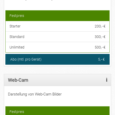
Festpreis
Starter
200,- €
Standard
300,- €
Unlimited
500,- €
Abo (mtl. pro Gerät)
5,- €
Web-Cam
i
Darstellung von Web-Cam Bilder
Festpreis