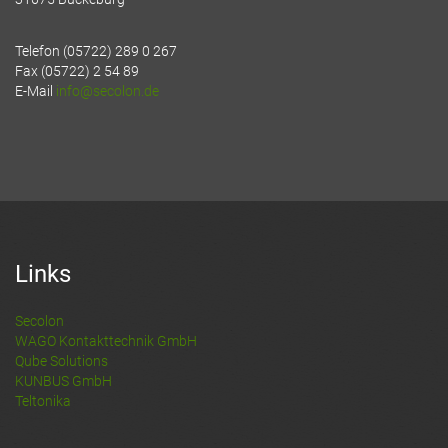
Telefon (05722) 289 0 267
Fax (05722) 2 54 89
E-Mail
info@secolon.de
Links
Secolon
WAGO Kontakttechnik GmbH
Qube Solutions
KUNBUS GmbH
Teltonika