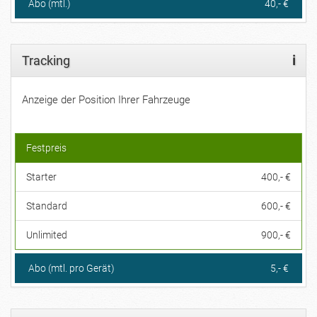
Abo (mtl.)
40,- €
Tracking
i
Anzeige der Position Ihrer Fahrzeuge
Festpreis
Starter
400,- €
Standard
600,- €
Unlimited
900,- €
Abo (mtl. pro Gerät)
5,- €